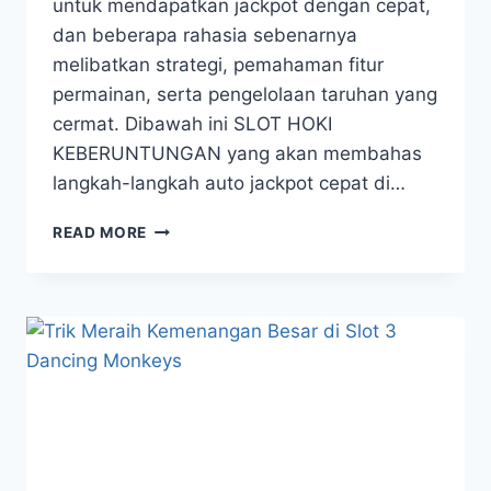
untuk mendapatkan jackpot dengan cepat,
dan beberapa rahasia sebenarnya
melibatkan strategi, pemahaman fitur
permainan, serta pengelolaan taruhan yang
cermat. Dibawah ini SLOT HOKI
KEBERUNTUNGAN yang akan membahas
langkah-langkah auto jackpot cepat di…
LANGKAH
READ MORE
AUTO
JACKPOT
CEPAT
DI
SLOT
TWILIGHT
PRINCESS