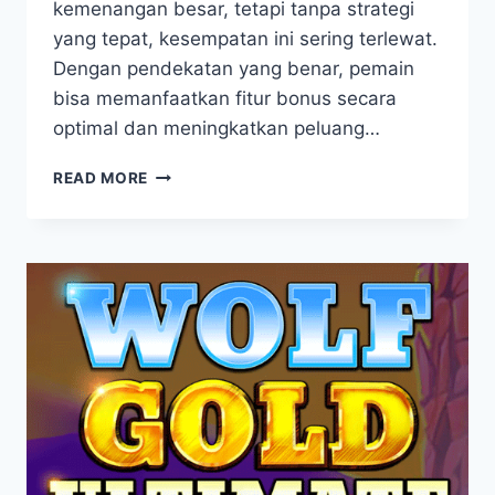
kemenangan besar, tetapi tanpa strategi
yang tepat, kesempatan ini sering terlewat.
Dengan pendekatan yang benar, pemain
bisa memanfaatkan fitur bonus secara
optimal dan meningkatkan peluang…
STRATEGI
READ MORE
SLOT
PINUP
GIRLS
UNTUK
FREE
SPINS
BESAR