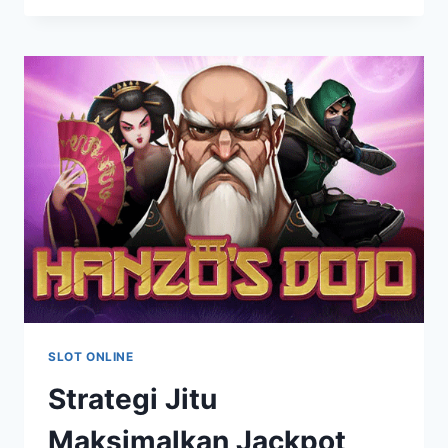
RAIH
CUAN
STABIL
SLOT
HOT
RIO
NIGHTS
TANPA
KESALAHAN
SLOT ONLINE
Strategi Jitu
Maksimalkan Jackpot