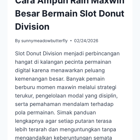
Cara Ampuh Raih Maxwin
Besar Bermain Slot Donut
Division
By
sunnymeadowbutterfly
02/24/2026
Slot Donut Division menjadi perbincangan
hangat di kalangan pecinta permainan
digital karena menawarkan peluang
kemenangan besar. Banyak pemain
berburu momen maxwin melalui strategi
terukur, pengelolaan modal yang disiplin,
serta pemahaman mendalam terhadap
pola permainan. Simak panduan
lengkapnya agar setiap putaran terasa
lebih terarah dan menguntungkan tanpa
mengandalkan keberuntungan semata