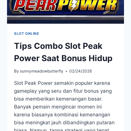
SLOT ONLINE
Tips Combo Slot Peak
Power Saat Bonus Hidup
By
sunnymeadowbutterfly
02/24/2026
Slot Peak Power semakin populer karena
gameplay yang seru dan fitur bonus yang
bisa memberikan kemenangan besar.
Banyak pemain mengincar momen ini
karena biasanya kombinasi kemenangan
bisa meningkat jauh dibandingkan putaran
biasa. Namun, tanpa strategi yang tepat,