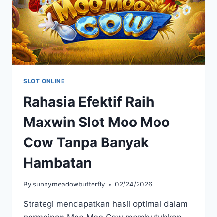
SLOT ONLINE
Rahasia Efektif Raih
Maxwin Slot Moo Moo
Cow Tanpa Banyak
Hambatan
By
sunnymeadowbutterfly
02/24/2026
Strategi mendapatkan hasil optimal dalam