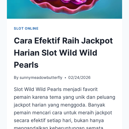
SLOT ONLINE
Cara Efektif Raih Jackpot
Harian Slot Wild Wild
Pearls
By
sunnymeadowbutterfly
02/24/2026
Slot Wild Wild Pearls menjadi favorit
pemain karena tema yang unik dan peluang
jackpot harian yang menggoda. Banyak
pemain mencari cara untuk meraih jackpot
secara efektif setiap hari, bukan hanya
mengandalkan keberuntungan semata.