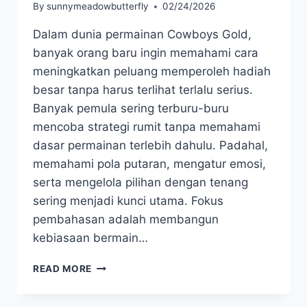
By
sunnymeadowbutterfly
02/24/2026
Dalam dunia permainan Cowboys Gold,
banyak orang baru ingin memahami cara
meningkatkan peluang memperoleh hadiah
besar tanpa harus terlihat terlalu serius.
Banyak pemula sering terburu-buru
mencoba strategi rumit tanpa memahami
dasar permainan terlebih dahulu. Padahal,
memahami pola putaran, mengatur emosi,
serta mengelola pilihan dengan tenang
sering menjadi kunci utama. Fokus
pembahasan adalah membangun
kebiasaan bermain…
PANDUAN
READ MORE
PRAKTIS
MENANGKAN