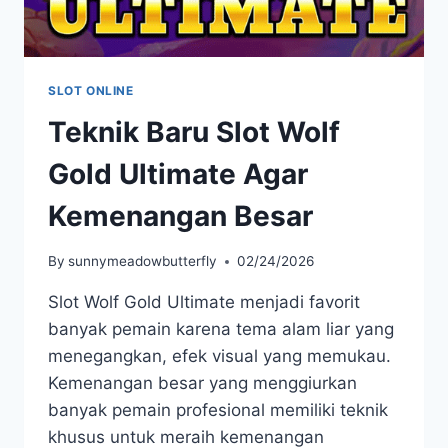
SLOT ONLINE
Teknik Baru Slot Wolf
Gold Ultimate Agar
Kemenangan Besar
By
sunnymeadowbutterfly
02/24/2026
Slot Wolf Gold Ultimate menjadi favorit
banyak pemain karena tema alam liar yang
menegangkan, efek visual yang memukau.
Kemenangan besar yang menggiurkan
banyak pemain profesional memiliki teknik
khusus untuk meraih kemenangan