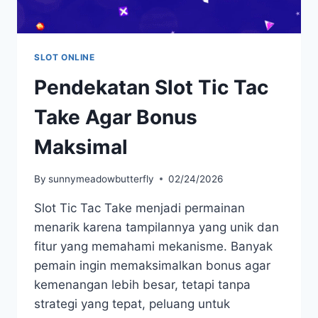
SLOT ONLINE
Pendekatan Slot Tic Tac
Take Agar Bonus
Maksimal
By
sunnymeadowbutterfly
02/24/2026
Slot Tic Tac Take menjadi permainan
menarik karena tampilannya yang unik dan
fitur yang memahami mekanisme. Banyak
pemain ingin memaksimalkan bonus agar
kemenangan lebih besar, tetapi tanpa
strategi yang tepat, peluang untuk