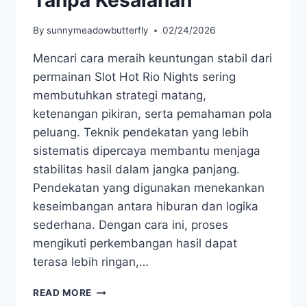
By
sunnymeadowbutterfly
02/24/2026
Mencari cara meraih keuntungan stabil dari
permainan Slot Hot Rio Nights sering
membutuhkan strategi matang,
ketenangan pikiran, serta pemahaman pola
peluang. Teknik pendekatan yang lebih
sistematis dipercaya membantu menjaga
stabilitas hasil dalam jangka panjang.
Pendekatan yang digunakan menekankan
keseimbangan antara hiburan dan logika
sederhana. Dengan cara ini, proses
mengikuti perkembangan hasil dapat
terasa lebih ringan,…
TEKNIK
READ MORE
AKURAT