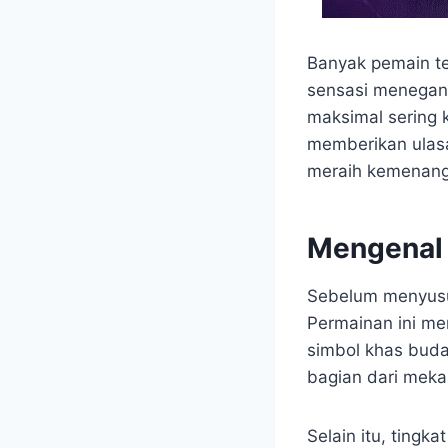
Banyak pemain t
sensasi menegangk
maksimal sering k
memberikan ulasa
meraih kemenang
Mengenal 
Sebelum menyusun
Permainan ini me
simbol khas buda
bagian dari mek
Selain itu, tingk