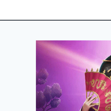
Skip
to
content