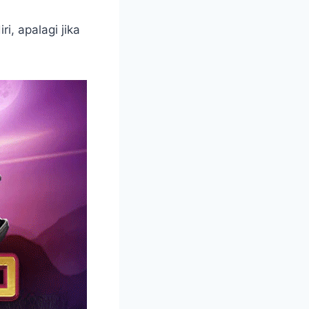
i, apalagi jika