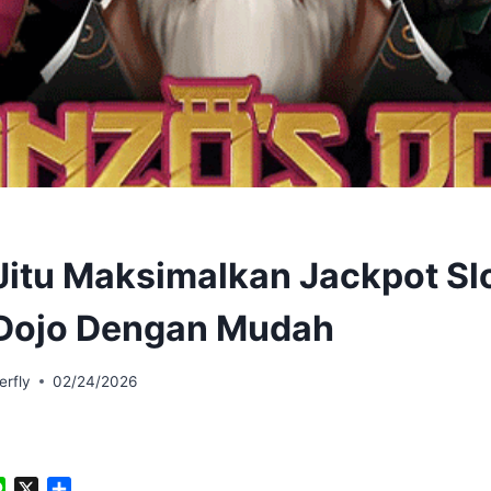
 Jitu Maksimalkan Jackpot Sl
 Dojo Dengan Mudah
rfly
02/24/2026
L
X
S