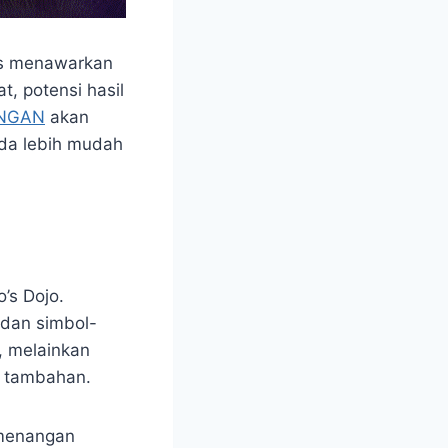
us menawarkan
, potensi hasil
UNGAN
akan
da lebih mudah
’s Dojo.
 dan simbol-
, melainkan
n tambahan.
kemenangan