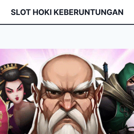
SLOT HOKI KEBERUNTUNGAN