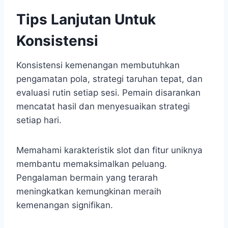
Tips Lanjutan Untuk
Konsistensi
Konsistensi kemenangan membutuhkan
pengamatan pola, strategi taruhan tepat, dan
evaluasi rutin setiap sesi. Pemain disarankan
mencatat hasil dan menyesuaikan strategi
setiap hari.
Memahami karakteristik slot dan fitur uniknya
membantu memaksimalkan peluang.
Pengalaman bermain yang terarah
meningkatkan kemungkinan meraih
kemenangan signifikan.