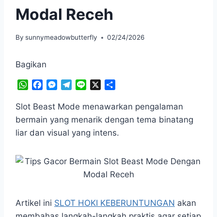
Modal Receh
By
sunnymeadowbutterfly
02/24/2026
Bagikan
W
F
M
T
L
X
S
h
a
e
e
i
h
a
c
s
l
n
a
Slot Beast Mode menawarkan pengalaman
t
e
s
e
e
r
bermain yang menarik dengan tema binatang
s
b
e
g
e
liar dan visual yang intens.
A
o
n
r
p
o
g
a
p
k
e
m
r
Artikel ini
SLOT HOKI KEBERUNTUNGAN
akan
membahas langkah-langkah praktis agar setiap