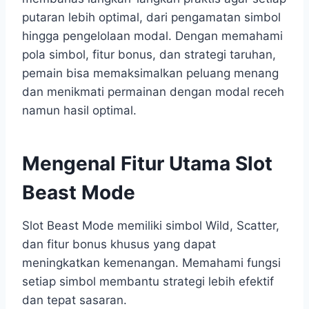
putaran lebih optimal, dari pengamatan simbol
hingga pengelolaan modal. Dengan memahami
pola simbol, fitur bonus, dan strategi taruhan,
pemain bisa memaksimalkan peluang menang
dan menikmati permainan dengan modal receh
namun hasil optimal.
Mengenal Fitur Utama Slot
Beast Mode
Slot Beast Mode memiliki simbol Wild, Scatter,
dan fitur bonus khusus yang dapat
meningkatkan kemenangan. Memahami fungsi
setiap simbol membantu strategi lebih efektif
dan tepat sasaran.