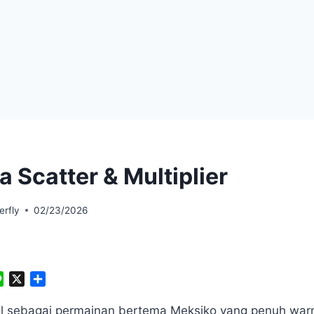
a Scatter & Multiplier
rfly
02/23/2026
L
X
S
i
h
n
a
al sebagai permainan bertema Meksiko yang penuh warn