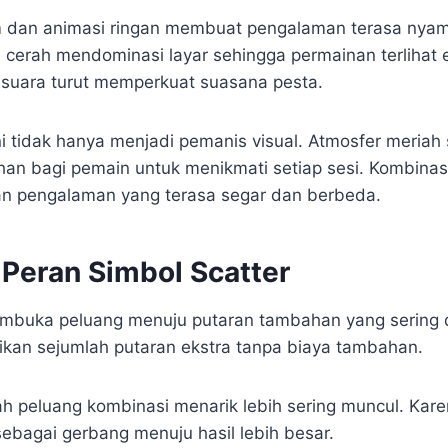
m dan animasi ringan membuat pengalaman terasa nyam
 cerah mendominasi layar sehingga permainan terlihat e
k suara turut memperkuat suasana pesta.
ni tidak hanya menjadi pemanis visual. Atmosfer meriah
n bagi pemain untuk menikmati setiap sesi. Kombinas
an pengalaman yang terasa segar dan berbeda.
Peran Simbol Scatter
buka peluang menuju putaran tambahan yang sering di
kan sejumlah putaran ekstra tanpa biaya tambahan.
h peluang kombinasi menarik lebih sering muncul. Karen
sebagai gerbang menuju hasil lebih besar.