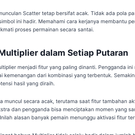
unculan Scatter tetap bersifat acak. Tidak ada pola pa
imbol ini hadir. Memahami cara kerjanya membantu pe
ikmati proses permainan secara santai.
Multiplier dalam Setiap Putaran
ultiplier menjadi fitur yang paling dinanti. Pengganda i
ai kemenangan dari kombinasi yang terbentuk. Semakin 
ensi hasil yang diraih.
ya muncul secara acak, terutama saat fitur tambahan akt
ekstra dan pengganda bisa menciptakan momen yang sa
nilah alasan banyak pemain menunggu aktivasi fitur ter