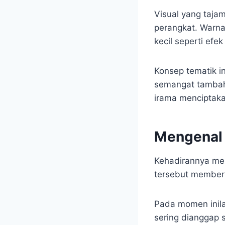
Visual yang taja
perangkat. Warna
kecil seperti efe
Konsep tematik i
semangat tambaha
irama menciptak
Mengenal 
Kehadirannya mem
tersebut memberi
Pada momen inila
sering dianggap 