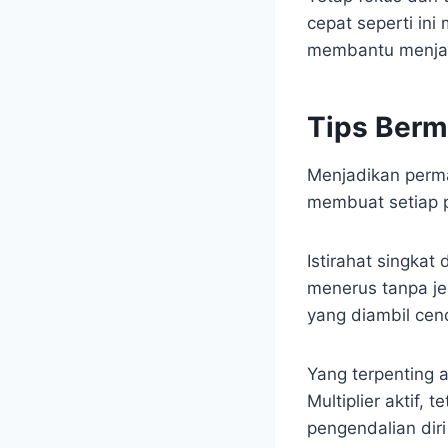
cepat seperti in
membantu menjaga
Tips Berm
Menjadikan perma
membuat setiap p
Istirahat singkat
menerus tanpa je
yang diambil cend
Yang terpenting 
Multiplier aktif, 
pengendalian dir