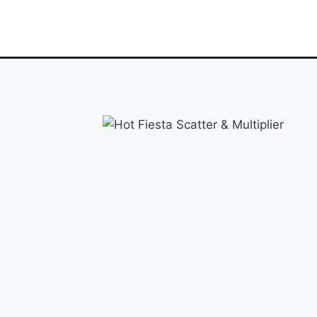
Skip
to
content