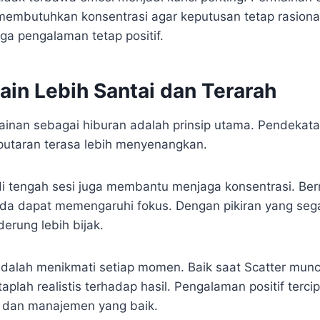
i membutuhkan konsentrasi agar keputusan tetap rasiona
 pengalaman tetap positif.
ain Lebih Santai dan Terarah
inan sebagai hiburan adalah prinsip utama. Pendekata
utaran terasa lebih menyenangkan.
 di tengah sesi juga membantu menjaga konsentrasi. Ber
da dapat memengaruhi fokus. Dengan pikiran yang seg
erung lebih bijak.
adalah menikmati setiap momen. Baik saat Scatter mun
tetaplah realistis terhadap hasil. Pengalaman positif tercip
i dan manajemen yang baik.