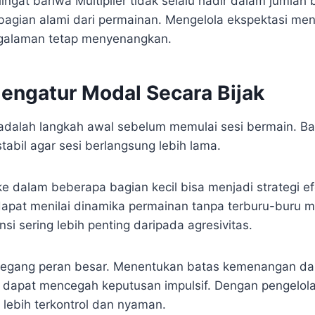
ngat bahwa Multiplier tidak selalu hadir dalam jumlah b
bagian alami dari permainan. Mengelola ekspektasi men
ngalaman tetap menyenangkan.
Mengatur Modal Secara Bijak
adalah langkah awal sebelum memulai sesi bermain. B
tabil agar sesi berlangsung lebih lama.
 dalam beberapa bagian kecil bisa menjadi strategi ef
 dapat menilai dinamika permainan tanpa terburu-buru 
nsi sering lebih penting daripada agresivitas.
emegang peran besar. Menentukan batas kemenangan da
dapat mencegah keputusan impulsif. Dengan pengelola
 lebih terkontrol dan nyaman.