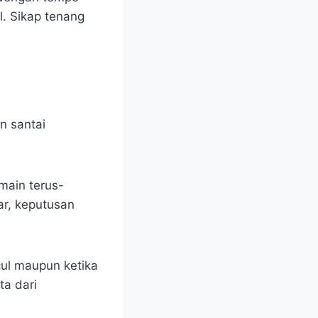
l. Sikap tenang
n santai
main terus-
ar, keputusan
cul maupun ketika
ta dari