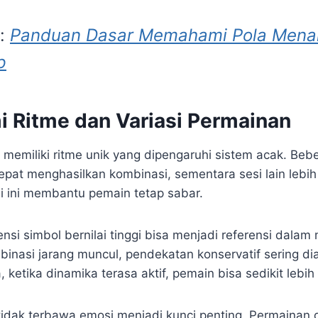
a:
Panduan Dasar Memahami Pola Menan
p
Ritme dan Variasi Permainan
 memiliki ritme unik yang dipengaruhi sistem acak. Beb
epat menghasilkan kombinasi, sementara sesi lain lebih
 ini membantu pemain tetap sabar.
nsi simbol bernilai tinggi bisa menjadi referensi dala
mbinasi jarang muncul, pendekatan konservatif sering di
 ketika dinamika terasa aktif, pemain bisa sedikit lebih 
tidak terbawa emosi menjadi kunci penting. Permainan