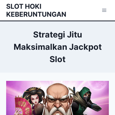
Skip
SLOT HOKI
to
KEBERUNTUNGAN
content
Strategi Jitu
Maksimalkan Jackpot
Slot