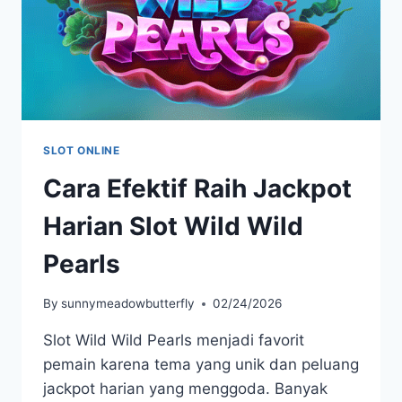
SLOT ONLINE
Cara Efektif Raih Jackpot
Harian Slot Wild Wild
Pearls
By
sunnymeadowbutterfly
02/24/2026
Slot Wild Wild Pearls menjadi favorit
pemain karena tema yang unik dan peluang
jackpot harian yang menggoda. Banyak