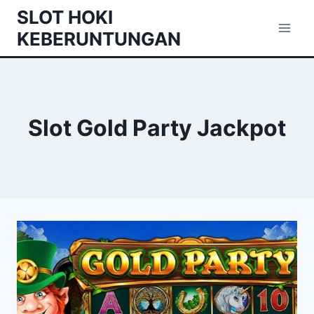
Skip
SLOT HOKI
to
KEBERUNTUNGAN
content
Slot Gold Party Jackpot