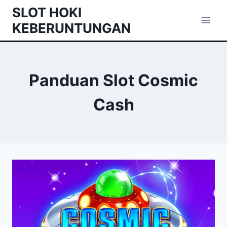
Skip
SLOT HOKI
to
KEBERUNTUNGAN
content
Panduan Slot Cosmic
Cash