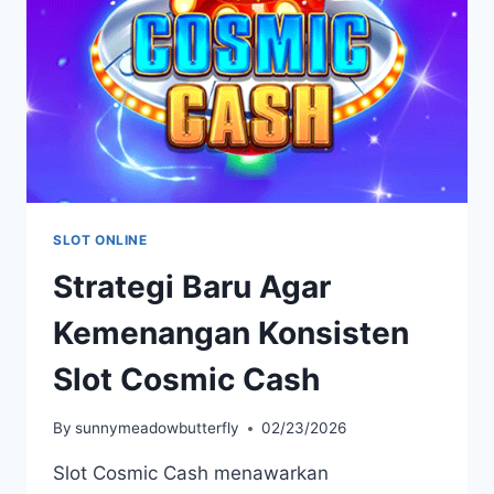
SLOT ONLINE
Strategi Baru Agar
Kemenangan Konsisten
Slot Cosmic Cash
By
sunnymeadowbutterfly
02/23/2026
Slot Cosmic Cash menawarkan