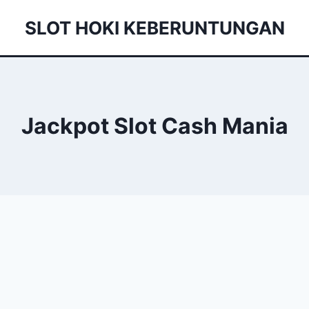
SLOT HOKI KEBERUNTUNGAN
Jackpot Slot Cash Mania