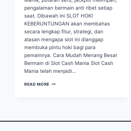
pengalaman bermain anti ribet setiap
saat. Dibawah ini SLOT HOKI
KEBERUNTUNGAN akan membahas
secara lengkap fitur, strategi, dan
alasan mengapa slot ini dianggap
membuka pintu hoki bagi para
pemainnya. Cara Mudah Menang Besar
Bermain di Slot Cash Mania Slot Cash
Mania telah menjadi…
CARA
READ MORE
MUDAH
MENANG
BESAR
BERMAIN
DI
SLOT
CASH