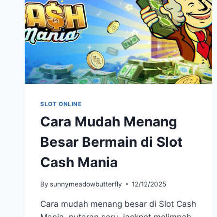
SLOT ONLINE
Cara Mudah Menang
Besar Bermain di Slot
Cash Mania
By
sunnymeadowbutterfly
12/12/2025
Cara mudah menang besar di Slot Cash
Mania, putaran seru, jackpot melimpah,