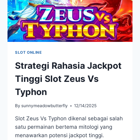
SLOT ONLINE
Strategi Rahasia Jackpot
Tinggi Slot Zeus Vs
Typhon
By
sunnymeadowbutterfly
12/14/2025
Slot Zeus Vs Typhon dikenal sebagai salah
satu permainan bertema mitologi yang
menawarkan potensi jackpot tinggi.