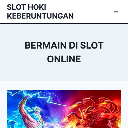
Skip
SLOT HOKI
to
KEBERUNTUNGAN
content
BERMAIN DI SLOT
ONLINE